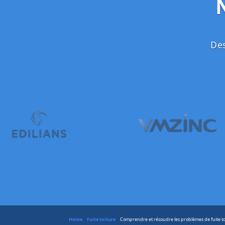
Des
Home
»
Fuite toiture
»
Comprendre et résoudre les problèmes de fuite to