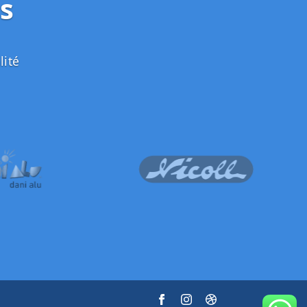
s
lité