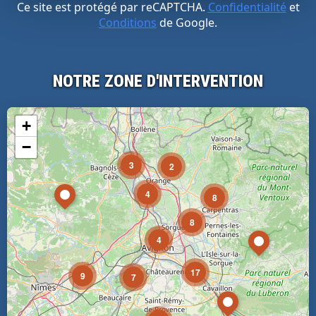
Ce site est protégé par reCAPTCHA.
Confidentialité
et
Conditions
de Google.
NOTRE ZONE D'INTERVENTION
+
−
3
2
4
8
8
4
17
9
7