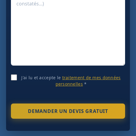
J'ai lu et accepte le
traitement de mes données
personnelles
*