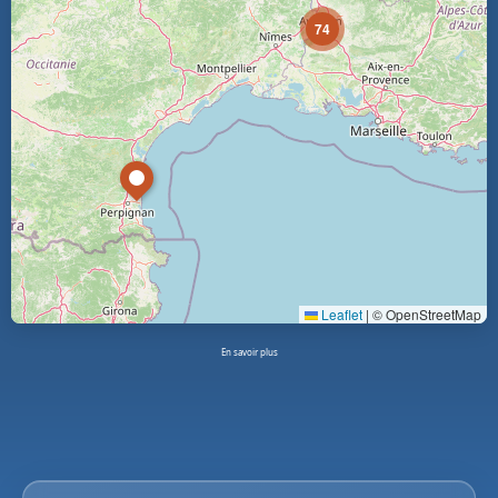
74
Leaflet
|
© OpenStreetMap
En savoir plus