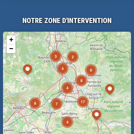
NOTRE ZONE D'INTERVENTION
+
−
3
2
4
8
8
4
17
9
7
4