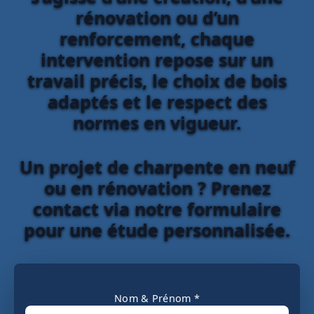
rénovation ou d’un
renforcement, chaque
intervention repose sur un
travail précis, le choix de bois
adaptés et le respect des
normes en vigueur.
Un projet de charpente en neuf
ou en rénovation ? Prenez
contact via notre formulaire
pour une étude personnalisée.
Nom & Prénom *