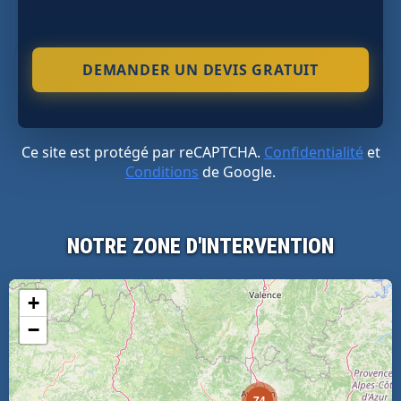
Ce site est protégé par reCAPTCHA.
Confidentialité
et
Conditions
de Google.
NOTRE ZONE D'INTERVENTION
+
−
74