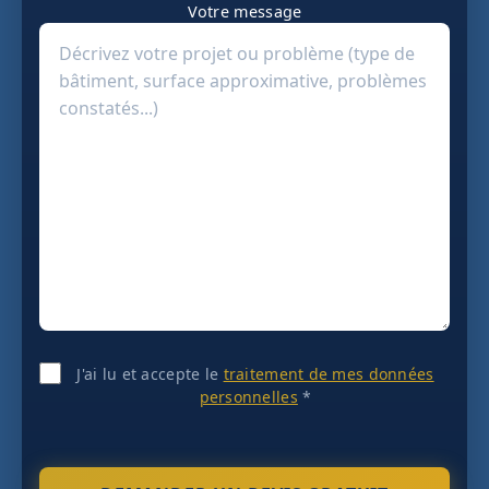
Votre message
J'ai lu et accepte le
traitement de mes données
personnelles
*