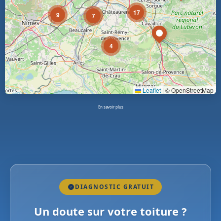
17
9
7
4
Leaflet
|
© OpenStreetMap
En savoir plus
DIAGNOSTIC GRATUIT
Un doute sur votre toiture ?