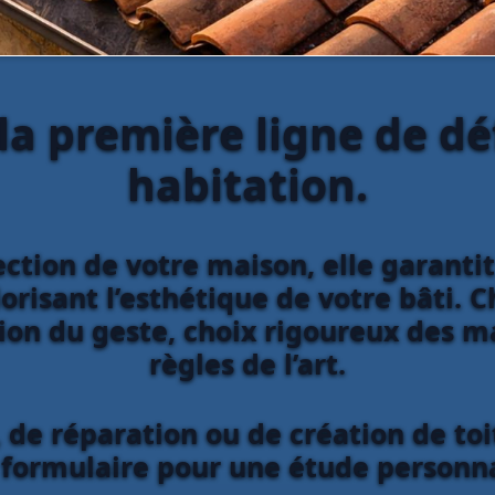
 la première ligne de d
habitation.
ction de votre maison, elle garantit
lorisant l’esthétique de votre bâti.
sion du geste, choix rigoureux des m
règles de l’art.
 de réparation ou de création de toi
 formulaire pour une étude personna