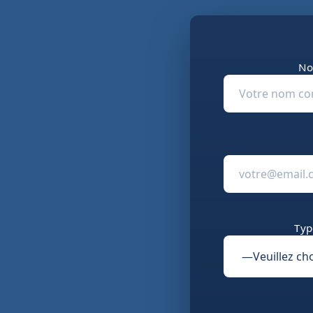
No
Typ