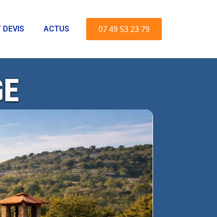
07 49 53 23 79
 DEVIS
ACTUS
GE