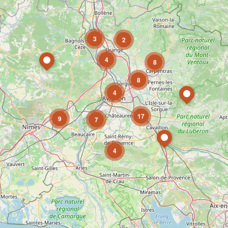
3
2
4
8
8
4
17
9
7
4