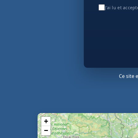
J'ai lu et accep
Ce site
+
−