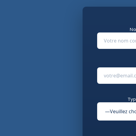
No
Typ