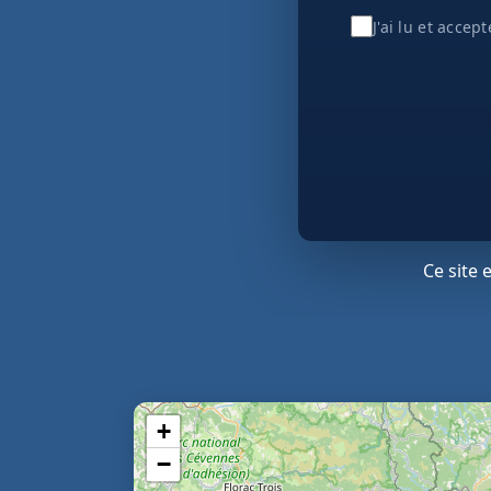
J'ai lu et accep
Ce site
+
−