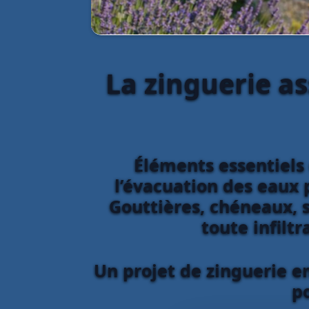
La zinguerie as
Éléments essentiels 
l’évacuation des eaux p
Gouttières, chéneaux, s
toute infiltr
Un projet de zinguerie e
p