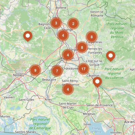
3
2
4
8
8
4
17
9
7
4