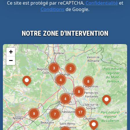
Ce site est protégé par reCAPTCHA.
Confidentialité
et
Conditions
de Google.
NOTRE ZONE D'INTERVENTION
+
−
3
2
4
8
8
4
17
9
7