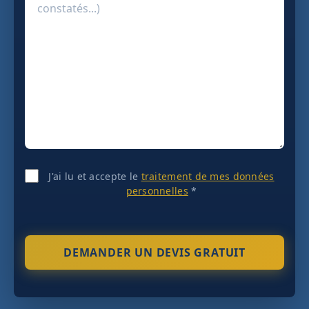
J'ai lu et accepte le
traitement de mes données
personnelles
*