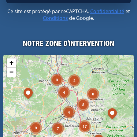
Ce site est protégé par reCAPTCHA.
Confidentialité
et
Conditions
de Google.
NOTRE ZONE D'INTERVENTION
+
−
3
2
4
8
8
4
17
9
7