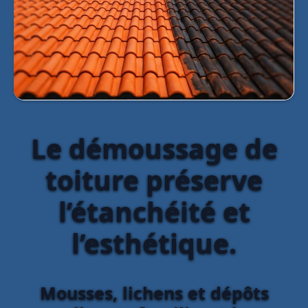
Le démoussage de
toiture préserve
l’étanchéité et
l’esthétique.
Mousses, lichens et dépôts