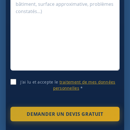
J'ai lu et accepte le
traitement de mes données
personnelles
*