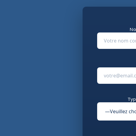
No
Typ