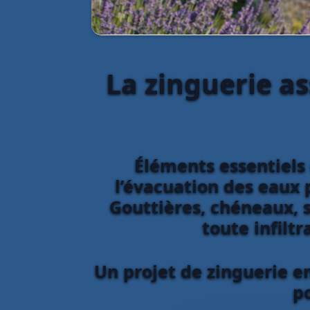
La zinguerie as
Éléments essentiels 
l’évacuation des eaux p
Gouttières, chéneaux, s
toute infiltr
Un projet de zinguerie e
p