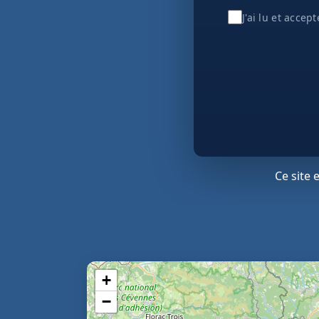
J'ai lu et accep
Ce site
+
−