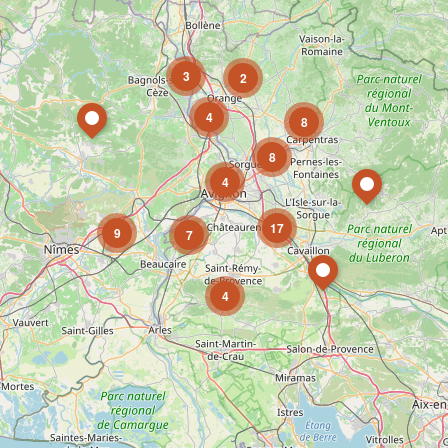
3
2
4
8
8
4
17
9
7
4