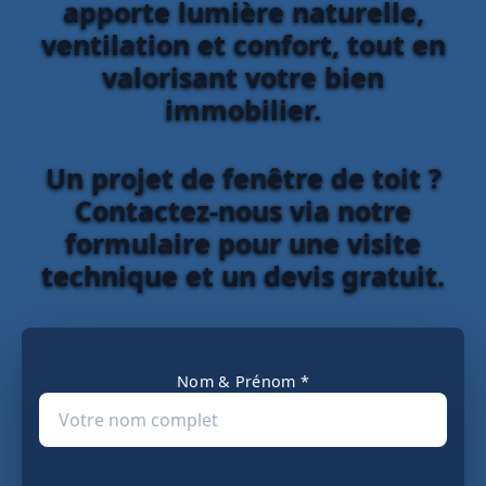
apporte lumière naturelle,
ventilation et confort, tout en
valorisant votre bien
immobilier.
Un projet de fenêtre de toit ?
Contactez-nous via notre
formulaire pour une visite
technique et un devis gratuit.
Nom & Prénom *