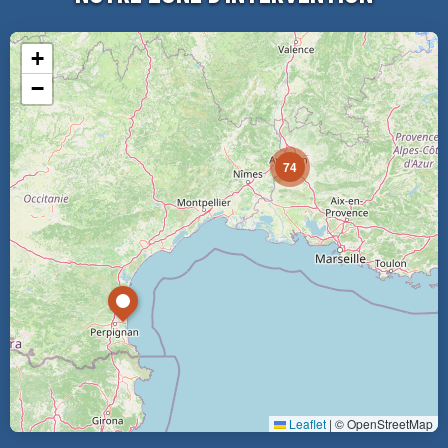
+
−
74
Leaflet
|
© OpenStreetMap