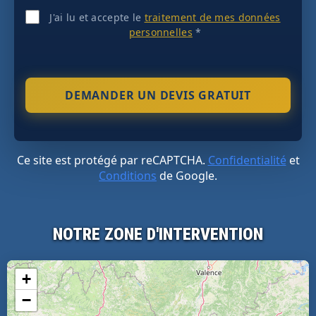
J'ai lu et accepte le
traitement de mes données
personnelles
*
Ce site est protégé par reCAPTCHA.
Confidentialité
et
Conditions
de Google.
NOTRE ZONE D'INTERVENTION
+
−