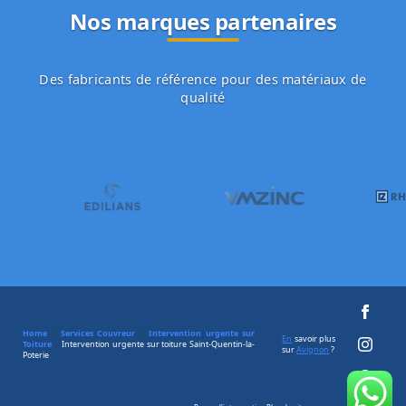
Nos marques partenaires
Des fabricants de référence pour des matériaux de
qualité
Home
»
Services Couvreur
»
Intervention urgente sur
En
savoir plus
Toiture
»
Intervention urgente sur toiture Saint-Quentin-la-
sur
Avignon
?
Poterie