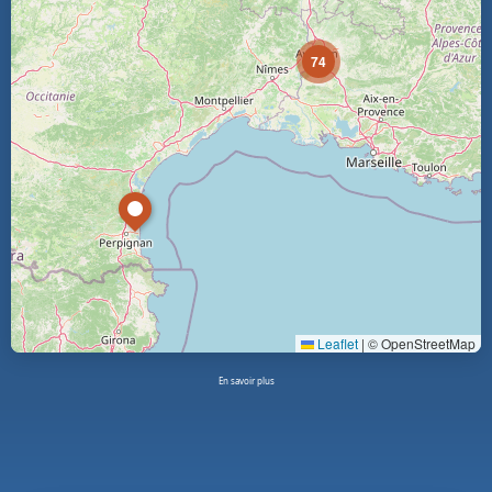
74
Leaflet
|
© OpenStreetMap
En savoir plus