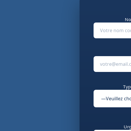
No
Typ
Urg