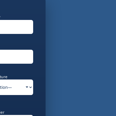
*
ture
ier