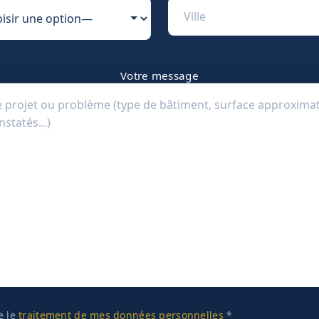
Votre message
te le
traitement de mes données personnelles
*