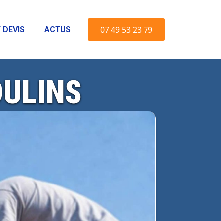
07 49 53 23 79
 DEVIS
ACTUS
OULINS