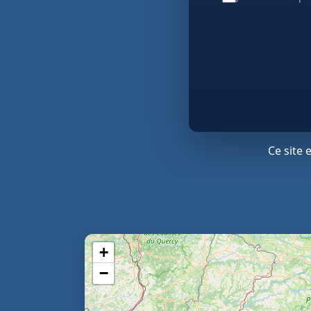
Ce site
+
−