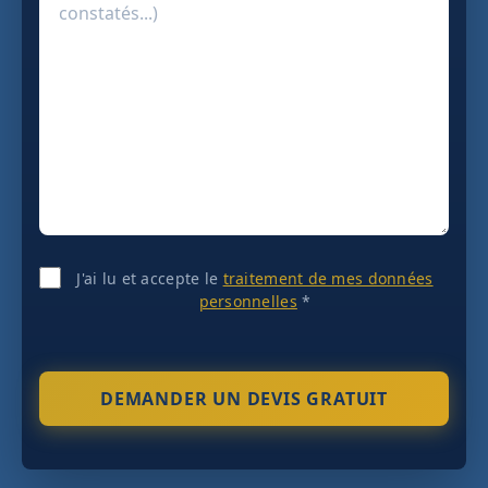
J'ai lu et accepte le
traitement de mes données
personnelles
*