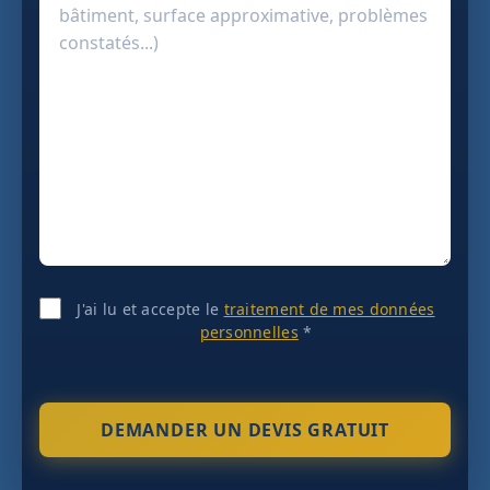
J'ai lu et accepte le
traitement de mes données
personnelles
*