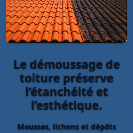
Le démoussage de
toiture préserve
l’étanchéité et
l’esthétique.
Mousses, lichens et dépôts