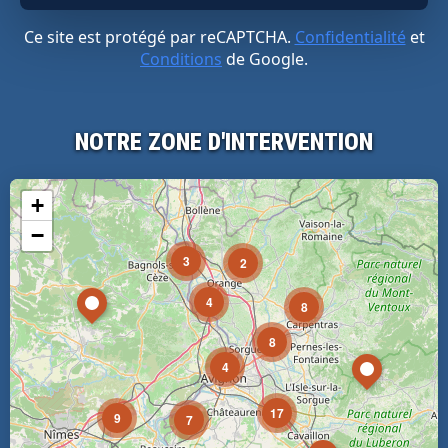
Ce site est protégé par reCAPTCHA.
Confidentialité
et
Conditions
de Google.
NOTRE ZONE D'INTERVENTION
+
−
3
2
4
8
8
4
17
9
7