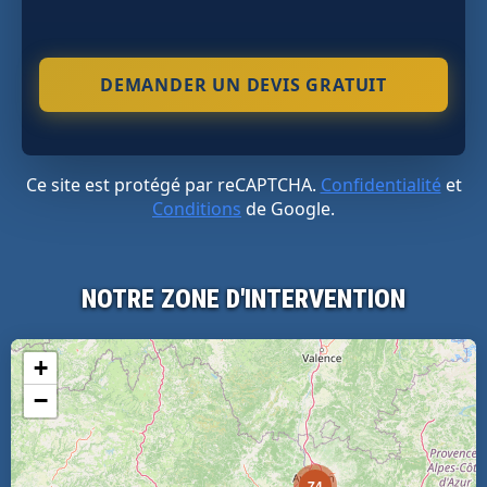
Ce site est protégé par reCAPTCHA.
Confidentialité
et
Conditions
de Google.
NOTRE ZONE D'INTERVENTION
+
−
74