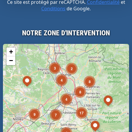
Ce site est protégé par reCAPTCHA.
Confidentialité
et
Conditions
de Google.
NOTRE ZONE D'INTERVENTION
+
−
3
2
4
8
8
4
17
9
7