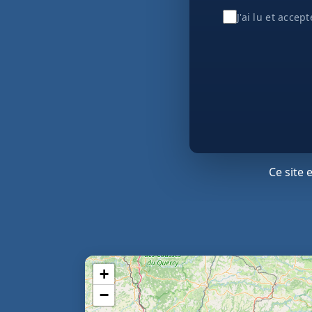
J'ai lu et accep
Ce site
+
−