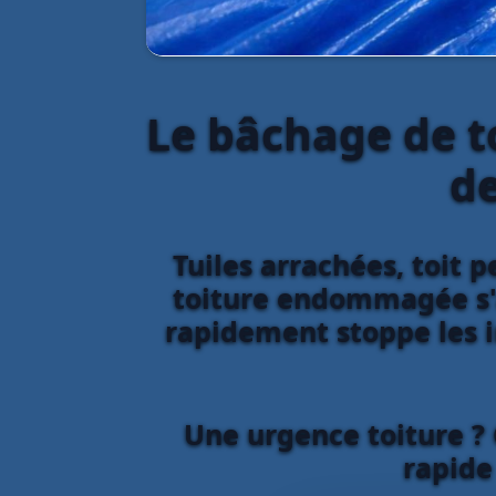
Le bâchage de to
de
Tuiles arrachées, toit 
toiture endommagée s'a
rapidement stoppe les in
Une urgence toiture ? 
rapide 