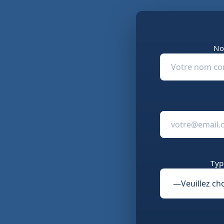
No
Typ