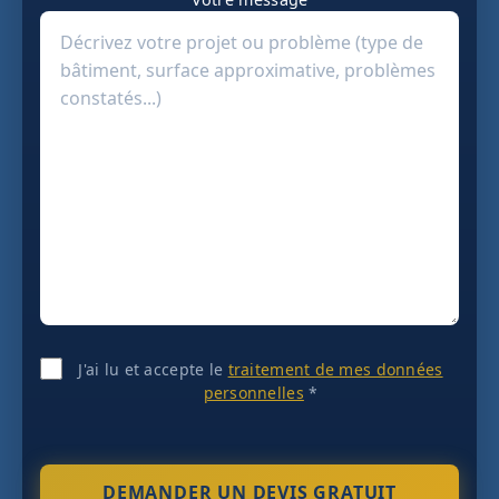
J'ai lu et accepte le
traitement de mes données
personnelles
*