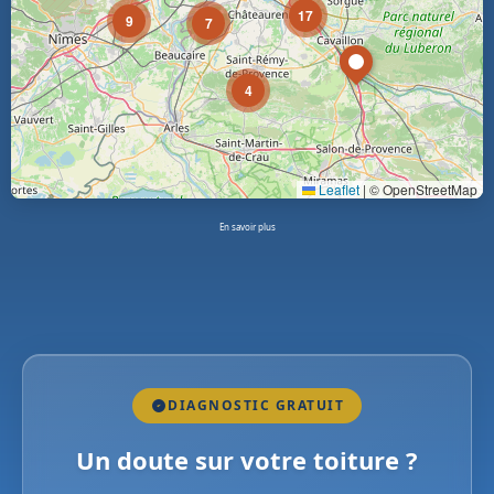
17
9
7
4
Leaflet
|
© OpenStreetMap
En savoir plus
DIAGNOSTIC GRATUIT
Un doute sur votre toiture ?