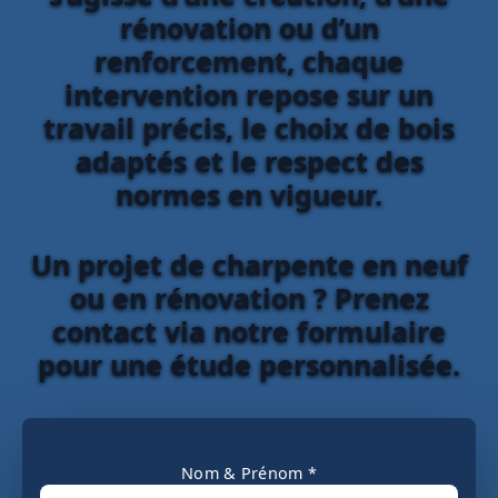
rénovation ou d’un
renforcement, chaque
intervention repose sur un
travail précis, le choix de bois
adaptés et le respect des
normes en vigueur.
Un projet de charpente en neuf
ou en rénovation ? Prenez
contact via notre formulaire
pour une étude personnalisée.
Nom & Prénom *