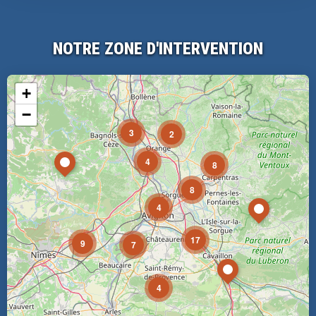
NOTRE ZONE D'INTERVENTION
+
−
3
2
4
8
8
4
17
9
7
4