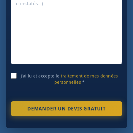
J'ai lu et accepte le
traitement de mes données
personnelles
*