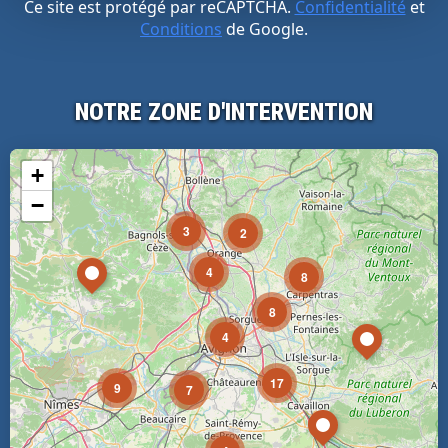
Ce site est protégé par reCAPTCHA.
Confidentialité
et
Conditions
de Google.
NOTRE ZONE D'INTERVENTION
+
−
3
2
4
8
8
4
17
9
7