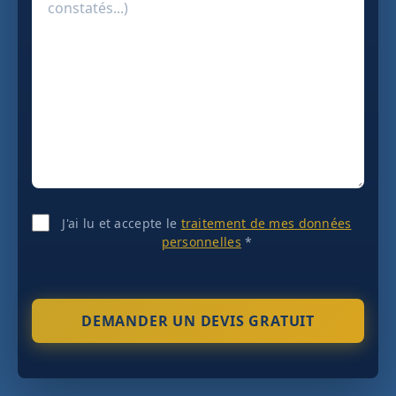
J'ai lu et accepte le
traitement de mes données
personnelles
*