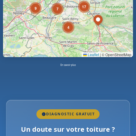
17
9
7
4
Leaflet
|
© OpenStreetMap
En savoir plus
DIAGNOSTIC GRATUIT
Un doute sur votre toiture ?