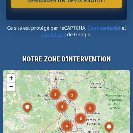
Ce site est protégé par reCAPTCHA.
Confidentialité
et
Conditions
de Google.
NOTRE ZONE D'INTERVENTION
+
−
3
2
4
8
8
4