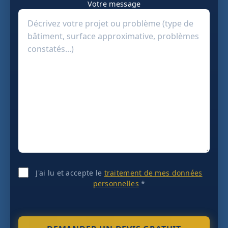
Votre message
J'ai lu et accepte le
traitement de mes données
personnelles
*