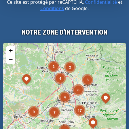
Ce site est protégé par reCAPTCHA.
Confidentialité
et
Conditions
de Google.
NOTRE ZONE D'INTERVENTION
+
−
3
2
4
8
8
4
17
9
7