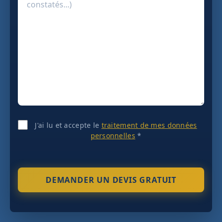
J'ai lu et accepte le
traitement de mes données
personnelles
*