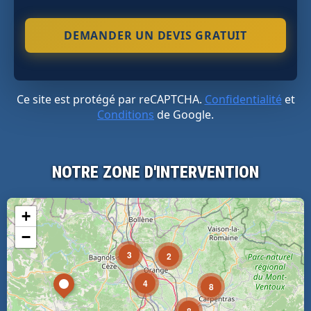
Ce site est protégé par reCAPTCHA.
Confidentialité
et
Conditions
de Google.
NOTRE ZONE D'INTERVENTION
+
−
3
2
4
8