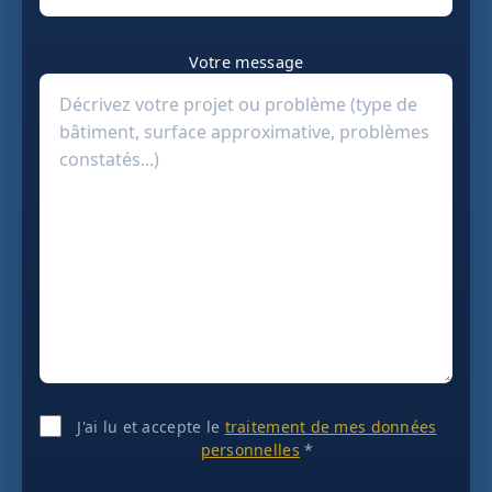
Votre message
J'ai lu et accepte le
traitement de mes données
personnelles
*