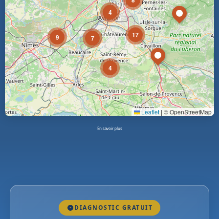
8
4
17
9
7
4
Leaflet
|
© OpenStreetMap
En savoir plus
DIAGNOSTIC GRATUIT