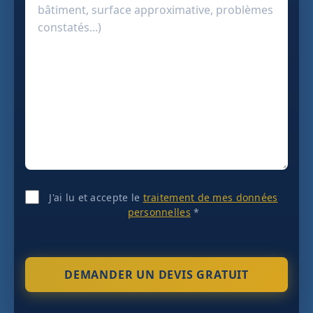
J'ai lu et accepte le
traitement de mes données
personnelles
*