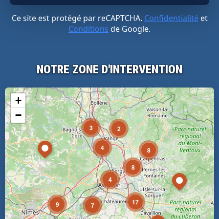
Ce site est protégé par reCAPTCHA.
Confidentialité
et
Conditions
de Google.
NOTRE ZONE D'INTERVENTION
+
−
3
2
4
8
8
4
17
9
7