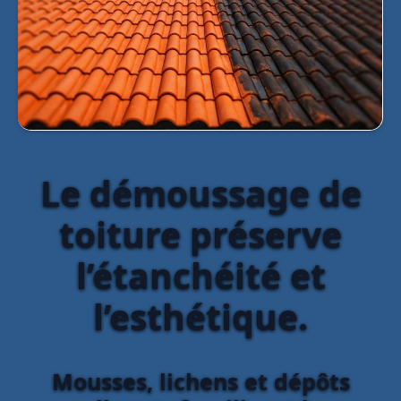
Le démoussage de
toiture préserve
l’étanchéité et
l’esthétique.
Mousses, lichens et dépôts