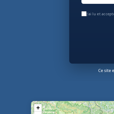
J'ai lu et accep
Ce site
+