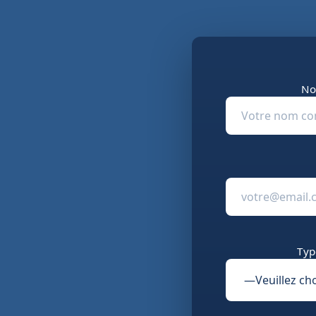
No
Typ