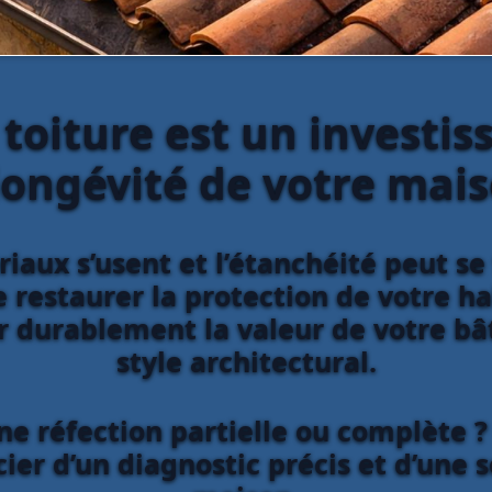
 toiture est un investi
 longévité de votre mais
iaux s’usent et l’étanchéité peut se 
 restaurer la protection de votre ha
er durablement la valeur de votre bâ
style architectural.
ne réfection partielle ou complète 
ier d’un diagnostic précis et d’une 