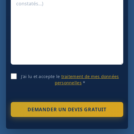
J'ai lu et accepte le
traitement de mes données
personnelles
*