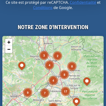
Ce site est protégé par reCAPTCHA.
Confidentialité
et
Conditions
de Google.
NOTRE ZONE D'INTERVENTION
+
−
3
2
4
8
8
4
17
9
7