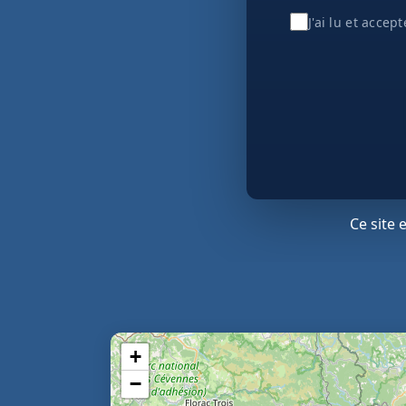
J'ai lu et accep
Ce site
+
−