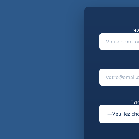
No
Typ