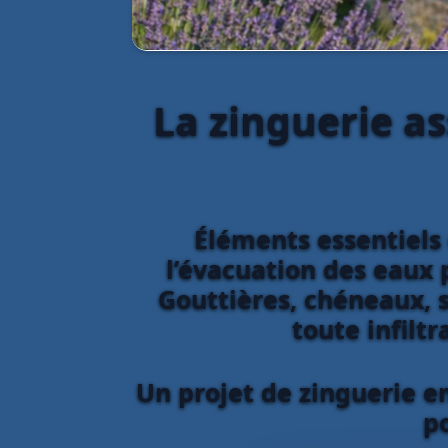
La zinguerie as
Éléments essentiels 
l’évacuation des eaux p
Gouttières, chéneaux, s
toute infiltr
Un projet de zinguerie e
p