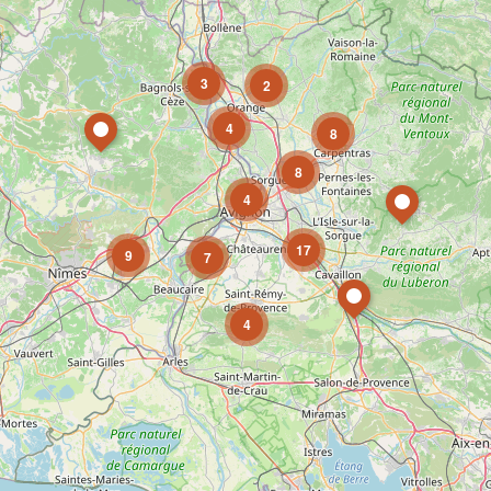
3
2
4
8
8
4
17
9
7
4