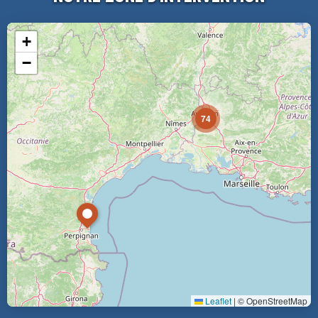
+
−
74
Leaflet
|
© OpenStreetMap