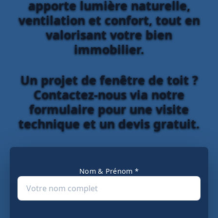
apporte lumière naturelle,
ventilation et confort, tout en
valorisant votre bien
immobilier.
Un projet de fenêtre de toit ?
Contactez-nous via notre
formulaire pour une visite
technique et un devis gratuit.
Nom & Prénom *