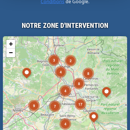
Conditions
de Google.
NOTRE ZONE D'INTERVENTION
+
−
3
2
4
8
8
4
17
9
7
4