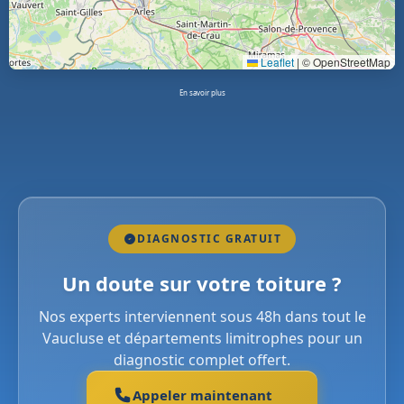
Leaflet
|
© OpenStreetMap
En savoir plus
DIAGNOSTIC GRATUIT
Un doute sur votre toiture ?
Nos experts interviennent sous 48h dans tout le
Vaucluse et départements limitrophes pour un
diagnostic complet offert.
Appeler maintenant