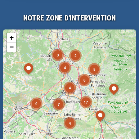
NOTRE ZONE D'INTERVENTION
+
−
3
2
4
8
8
4
17
9
7
4