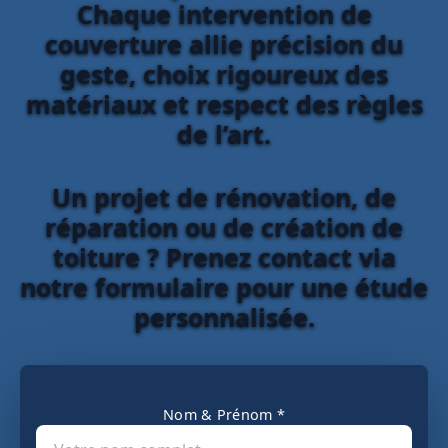
Chaque intervention de
couverture allie précision du
geste, choix rigoureux des
matériaux et respect des règles
de l’art.
Un projet de rénovation, de
réparation ou de création de
toiture ? Prenez contact via
notre formulaire pour une étude
personnalisée.
Nom & Prénom *