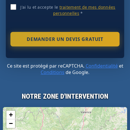
J'ai lu et accepte le
traitement de mes données
personnelles
*
Ce site est protégé par reCAPTCHA.
Confidentialité
et
Conditions
de Google.
NOTRE ZONE D'INTERVENTION
+
−