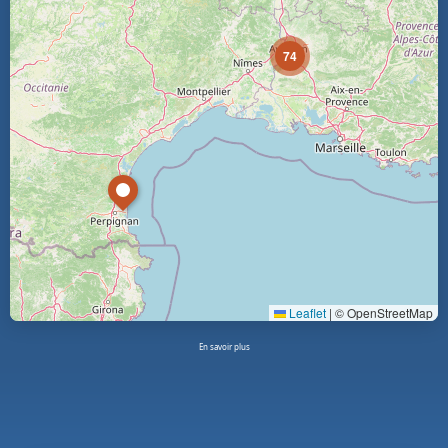
74
Leaflet
|
© OpenStreetMap
En savoir plus