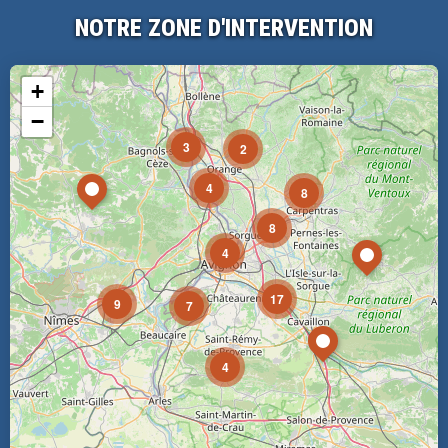
NOTRE ZONE D'INTERVENTION
+
−
3
2
4
8
8
4
17
9
7
4