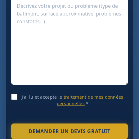
J'ai lu et accepte le
traitement de mes données
personnelles
*