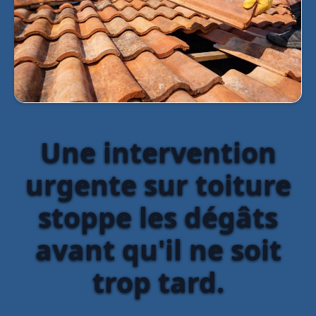
Une intervention
urgente sur toiture
stoppe les dégâts
avant qu'il ne soit
trop tard.