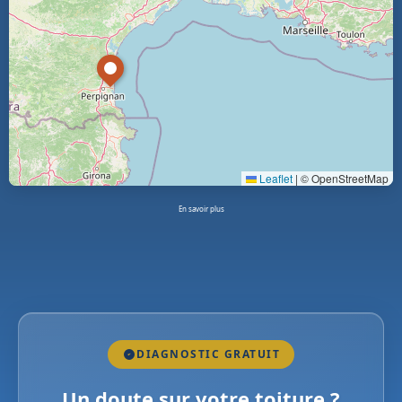
Leaflet
|
© OpenStreetMap
En savoir plus
DIAGNOSTIC GRATUIT
Un doute sur votre toiture ?