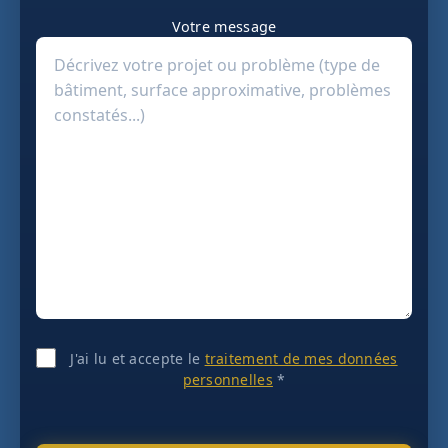
Votre message
J'ai lu et accepte le
traitement de mes données
personnelles
*