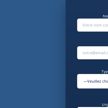
No
Typ
Urg