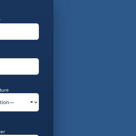
*
ture
ier