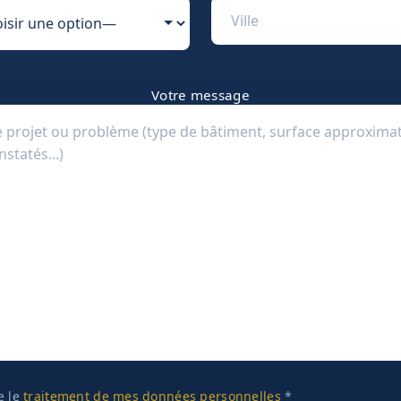
Votre message
te le
traitement de mes données personnelles
*