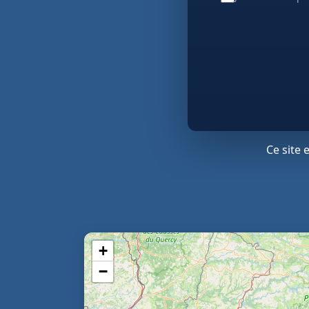
Ce site
+
−