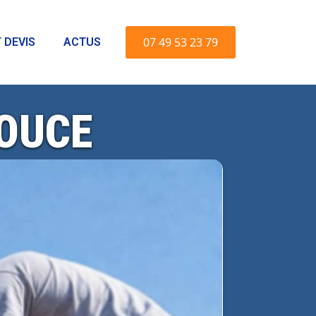
07 49 53 23 79
 DEVIS
ACTUS
ZOUCE