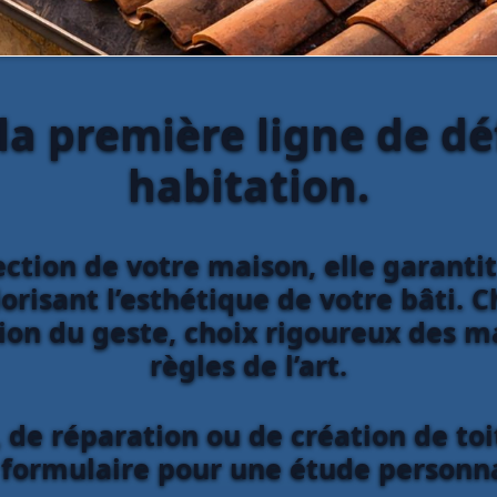
 la première ligne de d
habitation.
ction de votre maison, elle garantit
lorisant l’esthétique de votre bâti.
sion du geste, choix rigoureux des m
règles de l’art.
 de réparation ou de création de toi
 formulaire pour une étude personna