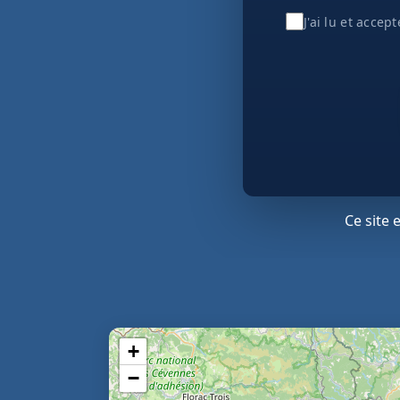
J'ai lu et accep
Ce site
+
−