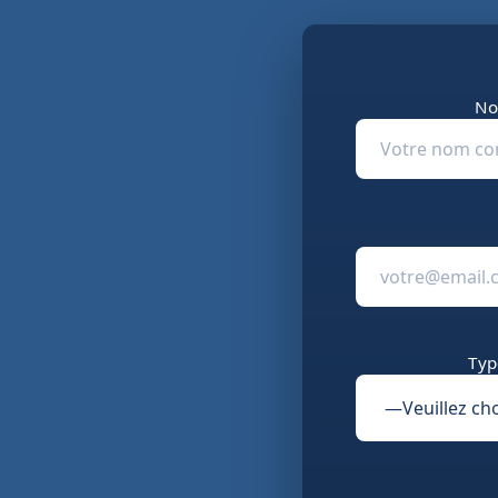
No
Typ