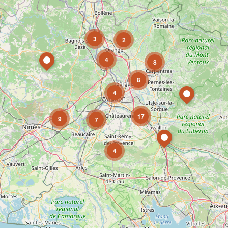
3
2
4
8
8
4
17
9
7
4