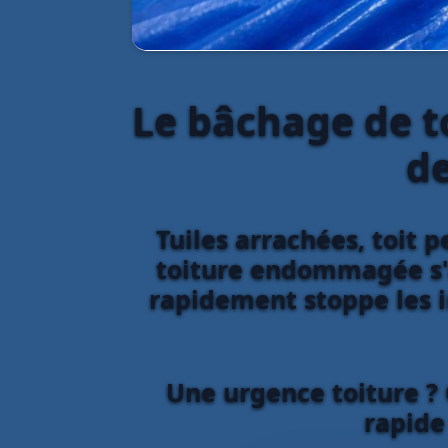
Le bâchage de to
de
Tuiles arrachées, toit 
toiture endommagée s'a
rapidement stoppe les in
Une urgence toiture ? 
rapide 