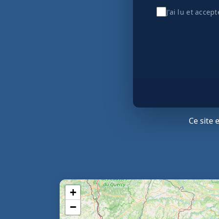
J'ai lu et accep
Ce site
+
−