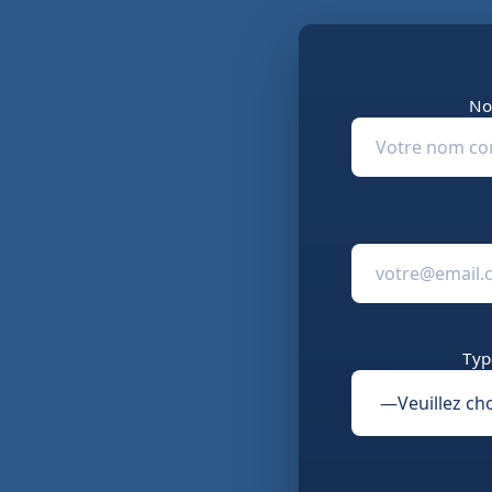
No
Typ