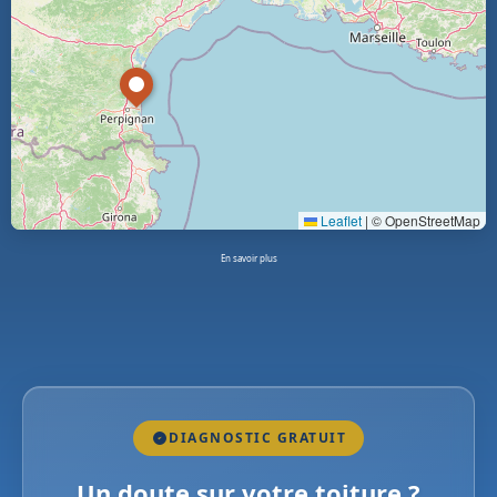
Leaflet
|
© OpenStreetMap
En savoir plus
DIAGNOSTIC GRATUIT
Un doute sur votre toiture ?