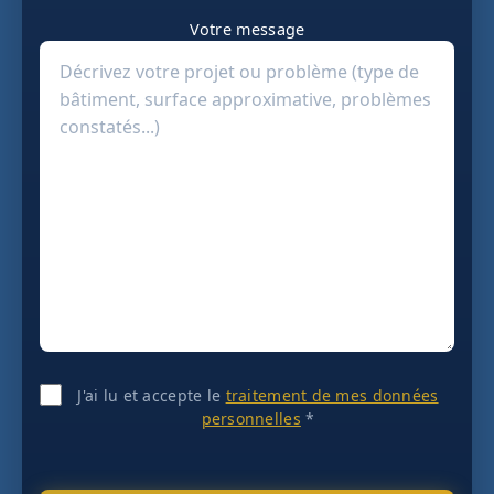
Votre message
J'ai lu et accepte le
traitement de mes données
personnelles
*