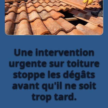
Une intervention
urgente sur toiture
stoppe les dégâts
avant qu'il ne soit
trop tard.