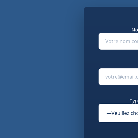
No
Typ