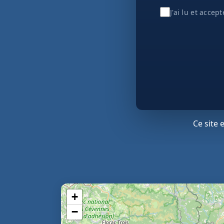
J'ai lu et accep
Ce site
+
−