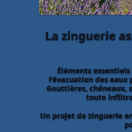
La zinguerie as
Éléments essentiels 
l’évacuation des eaux p
Gouttières, chéneaux, s
toute infiltr
Un projet de zinguerie e
p