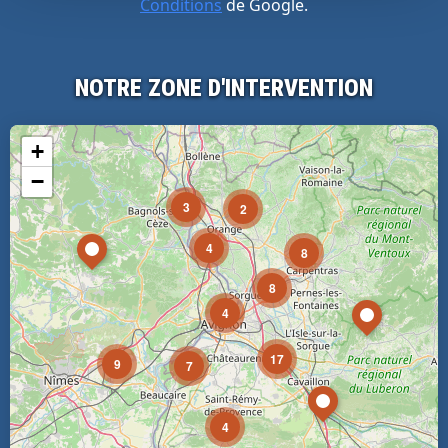
Conditions
de Google.
NOTRE ZONE D'INTERVENTION
+
−
3
2
4
8
8
4
17
9
7
4