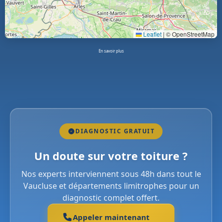
Leaflet
|
© OpenStreetMap
En savoir plus
DIAGNOSTIC GRATUIT
Un doute sur votre toiture ?
Nos experts interviennent sous 48h dans tout le
Vaucluse et départements limitrophes pour un
diagnostic complet offert.
Appeler maintenant