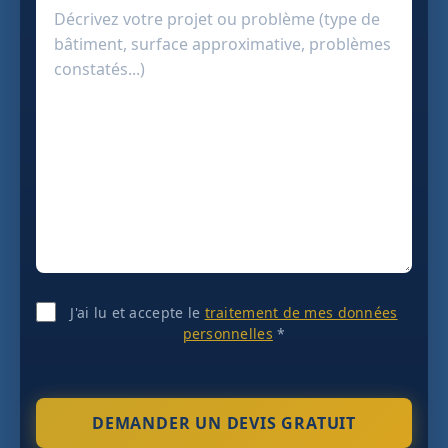
J'ai lu et accepte le
traitement de mes données
personnelles
*