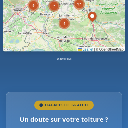
17
9
7
4
Leaflet
|
© OpenStreetMap
En savoir plus
DIAGNOSTIC GRATUIT
Un doute sur votre toiture ?