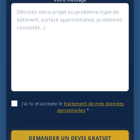
J'ai lu et accepte le
traitement de mes données
personnelles
*