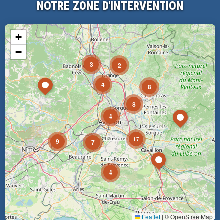
NOTRE ZONE D'INTERVENTION
+
−
3
2
4
8
8
4
17
9
7
4
Leaflet
|
© OpenStreetMap