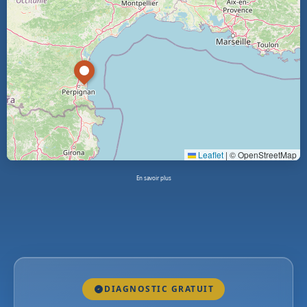
Leaflet
|
© OpenStreetMap
En savoir plus
DIAGNOSTIC GRATUIT