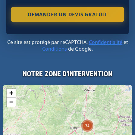
Ce site est protégé par reCAPTCHA.
Confidentialité
et
Conditions
de Google.
NOTRE ZONE D'INTERVENTION
+
−
74