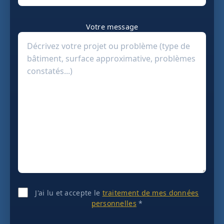
Votre message
J'ai lu et accepte le
traitement de mes données
personnelles
*