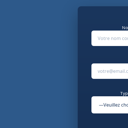
No
Typ