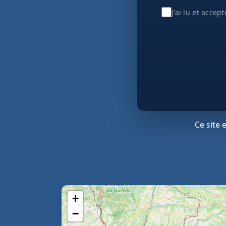
J'ai lu et accep
Ce site
+
−