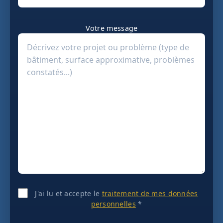
Votre message
J'ai lu et accepte le
traitement de mes données
personnelles
*