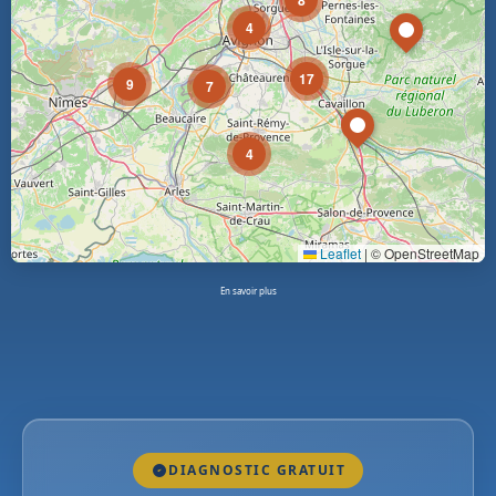
8
4
17
9
7
4
Leaflet
|
© OpenStreetMap
En savoir plus
DIAGNOSTIC GRATUIT