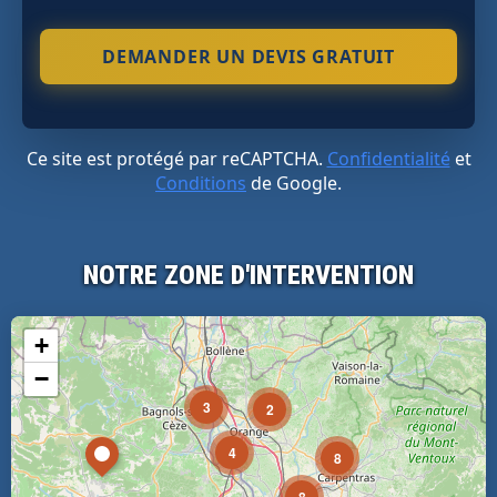
Ce site est protégé par reCAPTCHA.
Confidentialité
et
Conditions
de Google.
NOTRE ZONE D'INTERVENTION
+
−
3
2
4
8