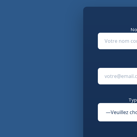
No
Typ