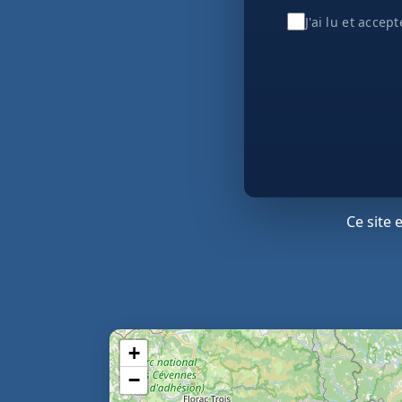
J'ai lu et accep
Ce site
+
−